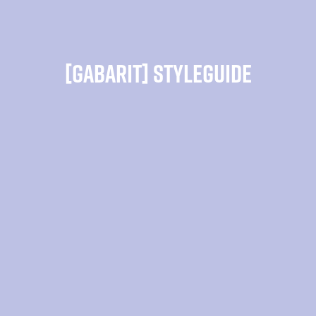
[GABARIT] STYLEGUIDE