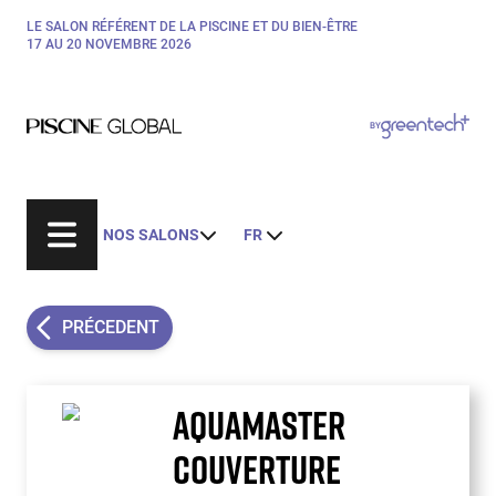
Aller
LE SALON RÉFÉRENT DE LA PISCINE ET DU BIEN-ÊTRE
Paragraphes
au
17 AU 20 NOVEMBRE 2026
contenu
principal
Paragraphes
Paragraphes
BY
Bepositive
Eurobois
Expobiogaz
NOS SALONS
FR
Hyvolution
Open Energies
Paysalia
PRÉCEDENT
Rocalia
AQUAMASTER
COUVERTURE