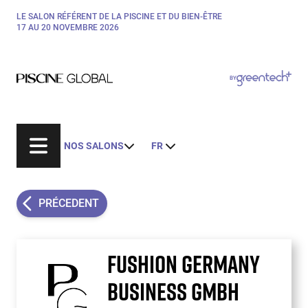
Aller
LE SALON RÉFÉRENT DE LA PISCINE ET DU BIEN-ÊTRE
Paragraphes
au
17 AU 20 NOVEMBRE 2026
contenu
principal
Paragraphes
Paragraphes
BY
Bepositive
Eurobois
Expobiogaz
NOS SALONS
FR
Hyvolution
Open Energies
Paysalia
PRÉCEDENT
Rocalia
FUSHION GERMANY
BUSINESS GMBH