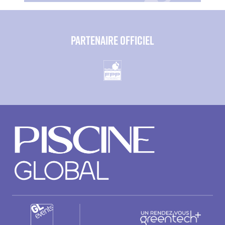
Paragraphes
PARTENAIRE OFFICIEL
Éditeur
de
texte
Paragraphes
Paragraphes