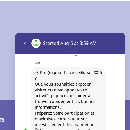
ts
Medias