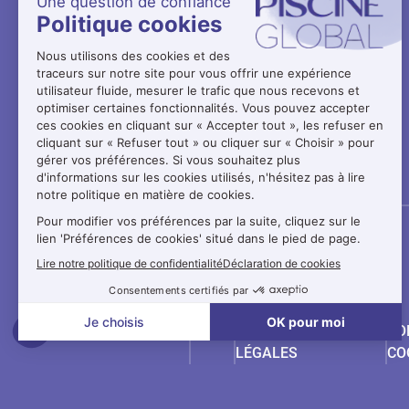
Paragraphes
Paragraphes
SUIVEZ-NOUS SUR
CGV
CGU
MENTIONS
PO
LÉGALES
CO