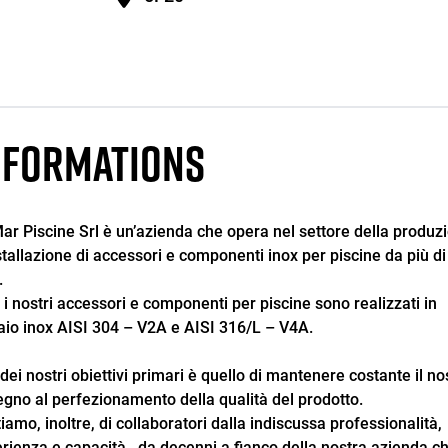
NFORMATIONS
ar Piscine Srl è un’azienda che opera nel settore della produz
stallazione di accessori e componenti inox per piscine da più di
.
i i nostri accessori e componenti per piscine sono realizzati in
aio inox AISI 304 – V2A e AISI 316/L – V4A.
dei nostri obiettivi primari è quello di mantenere costante il no
gno al perfezionamento della qualità del prodotto.
iamo, inoltre, di collaboratori dalla indiscussa professionalità,
rienza e capacità , da decenni a fianco della nostra azienda c