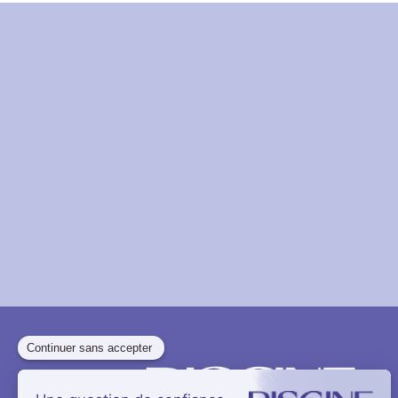
Paragraphes
Éditeur
de
texte
Paragraphes