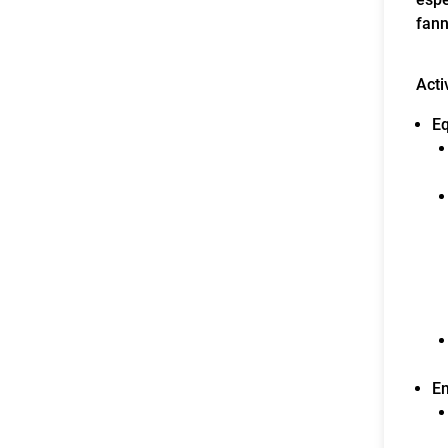
fann
Acti
Eq
En