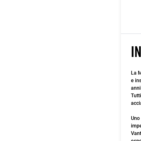
I
La M
e in
anni
Tutt
acci
Uno 
impe
Vant
espe