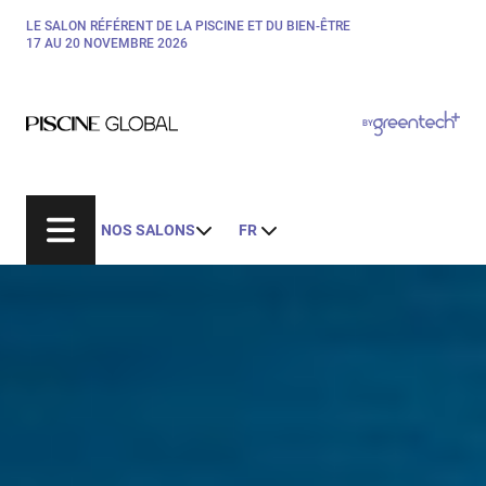
Aller
LE SALON RÉFÉRENT DE LA PISCINE ET DU BIEN-ÊTRE
Paragraphes
au
17 AU 20 NOVEMBRE 2026
contenu
principal
Paragraphes
Paragraphes
BY
Bepositive
Eurobois
Expobiogaz
NOS SALONS
FR
Hyvolution
Open Energies
Paysalia
Rocalia