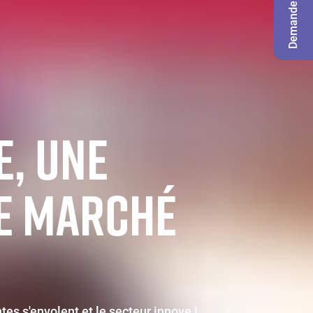
Demande de badge
E, UNE
LE MARCHÉ
tes s'envolent et le secteur innove !