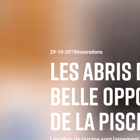
29-10-2019
Innovations
LES ABRIS 
BELLE OPP
DE LA PISCI
Les abris de piscine sont largement p