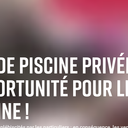
DE PISCINE PRIVÉ
ORTUNITÉ POUR 
NE !
lébiscités par les particuliers : en conséquence, les ven